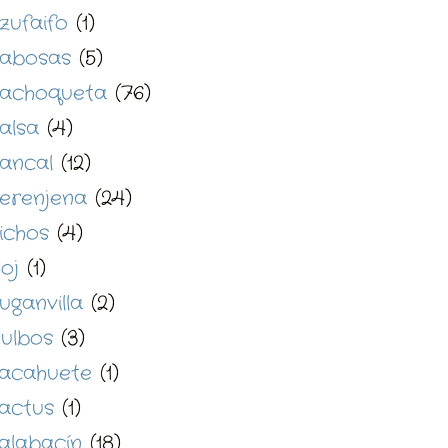
zufaifo
(1)
abosas
(5)
achoqueta
(76)
alsa
(4)
ancal
(12)
erenjena
(24)
ichos
(4)
oj
(1)
uganvilla
(2)
ulbos
(3)
acahuete
(1)
actus
(1)
alabacín
(18)