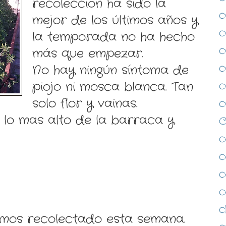
recolección ha sido la
c
mejor de los últimos años y
c
la temporada no ha hecho
c
más que empezar.
c
No hay ningún síntoma de
piojo ni mosca blanca. Tan
c
solo flor y vainas.
c
 lo mas alto de la barraca y
c
c
c
c
c
emos recolectado esta semana.