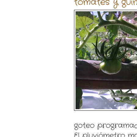
tomates y guin
goteo programad
El pluviómetro m