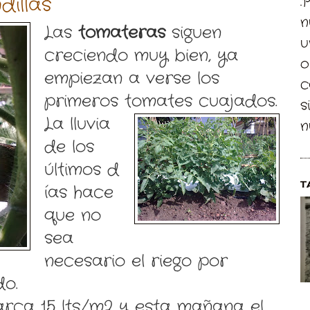
dillas
.
n
Las
tomateras
siguen
u
creciendo muy bien, ya
o
empiezan a verse los
c
primeros tomates cuajados.
s
La lluvia
n
de los
últimos d
T
ías hace
que no
sea
necesario el riego por
o.
arca 15 lts/m2 y esta mañana el