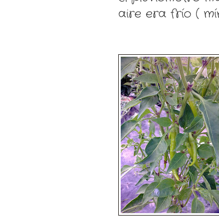
aire era frío ( mí