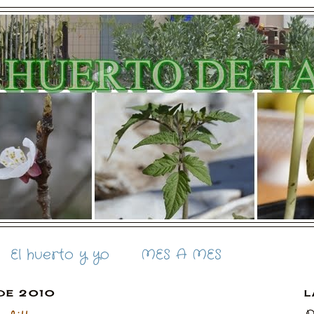
El huerto y yo
MES A MES
 DE 2010
L