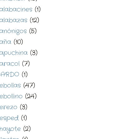
alabacines
(1)
alabazas
(12)
anónigos
(5)
aña
(10)
apuchina
(3)
aracol
(7)
CARDO
(1)
ebollas
(47)
ebollino
(24)
erezo
(3)
esped
(1)
hayote
(2)