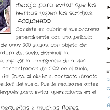
debajo para evitar que las
hierbas tapen las sandias.
ACOLCHADO
Consiste en cubrir el suelo/arena
generalmente con una película
 de unas 200 galgas, con objeto de:
tura del suelo, disminuir la
a, impedir la emergencia de malas
a concentración de CO2 en el suelo,
E
del fruto, al eludir el contacto directo
a
edad del suelo.. Puede realizarse antes
a
 después para evitar quemaduras en el
a
A
 pequeñas y muchas flores.