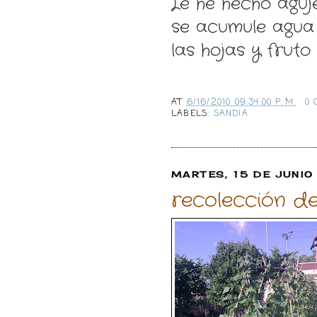
Le he hecho aguj
se
acumule agua
las hojas y fruto
AT
6/16/2010 09:34:00 P. M.
0
LABELS:
SANDIA
MARTES, 15 DE JUNIO
recolección d