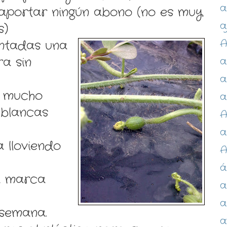
a
 aportar ningún abono (no es muy
a
s)
A
ntadas una
ra sin
a
a
 mucho
a
 blancas
A
a
 lloviendo
á
a marca
a
a
 semana.
a