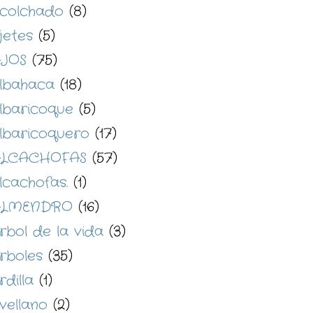
colchado
(8)
jetes
(5)
JOS
(75)
lbahaca
(18)
lbaricoque
(5)
lbaricoquero
(17)
LCACHOFAS
(57)
lcachofas.
(1)
ALMENDRO
(16)
rbol de la vida
(3)
rboles
(35)
rdilla
(1)
vellano
(2)