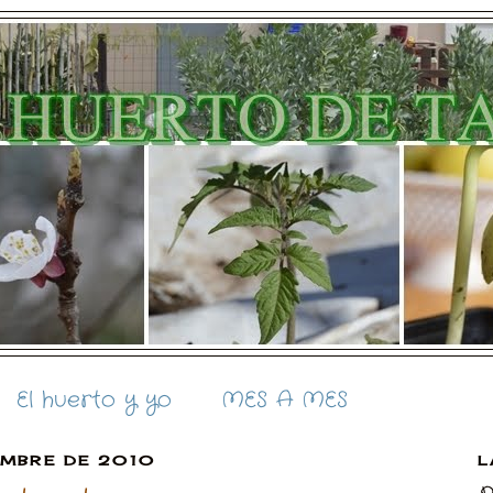
El huerto y yo
MES A MES
EMBRE DE 2010
L