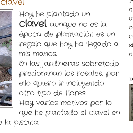
clavel
.
n
Hoy he plantado un
u
clavel
, aunque no es la
o
época de plantación es un
c
regalo que hoy ha llegado a
s
mis manos.
n
En las jardineras sobretodo
predominan los rosales, por
T
ello quiero ir incluyendo
otro tipo de flores.
Hay varios motivos por lo
que he plantado el clavel en
 la piscina: