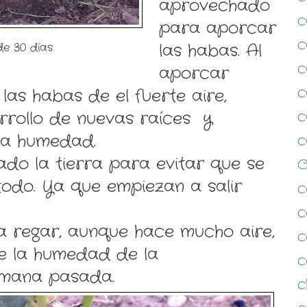
aprovechado
c
para aporcar
c
de 30 días
las habas. Al
c
aporcar
c
las habas de el fuerte aire,
c
arrollo de nuevas raíces y
la humedad.
c
do la tierra para evitar que se
 todo. Ya que empiezan a salir
c
c
a regar, aunque hace mucho aire,
c
ne la humedad de la
c
semana pasada.
c