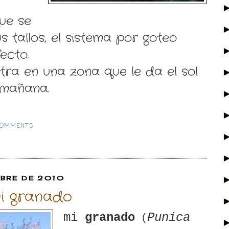
ue se
 tallos, el sistema por goteo
ecto.
tra en una zona que le da el sol
 mañana.
COMMENTS
MBRE DE 2010
mi granado
mi
granado
Punica
(