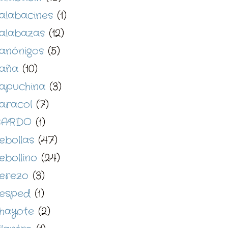
alabacines
(1)
alabazas
(12)
anónigos
(5)
aña
(10)
apuchina
(3)
aracol
(7)
CARDO
(1)
ebollas
(47)
ebollino
(24)
erezo
(3)
esped
(1)
hayote
(2)