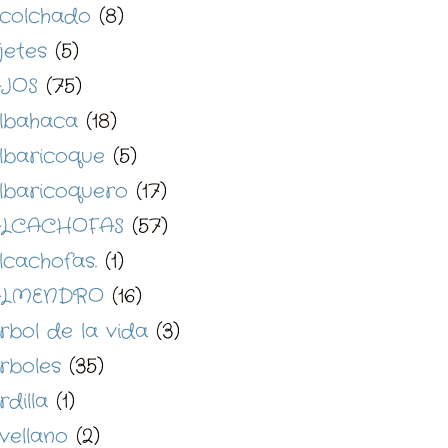
colchado
(8)
jetes
(5)
JOS
(75)
lbahaca
(18)
lbaricoque
(5)
lbaricoquero
(17)
LCACHOFAS
(57)
lcachofas.
(1)
ALMENDRO
(16)
rbol de la vida
(3)
rboles
(35)
rdilla
(1)
vellano
(2)