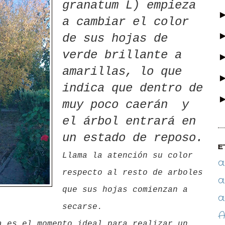
granatum L) empieza
a cambiar el color
de sus hojas de
verde brillante a
amarillas, lo que
indica que dentro de
muy poco caerán y
el árbol entrará en
un estado de reposo.
E
Llama la atención su color
a
respecto al resto de arboles
a
que sus hojas comienzan a
a
secarse.
A
a es el momento ideal para realizar un