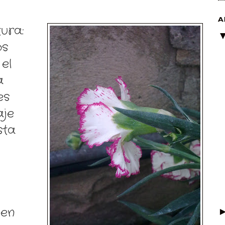
A
ura:
os
 el
a
es
aje
sta
 en