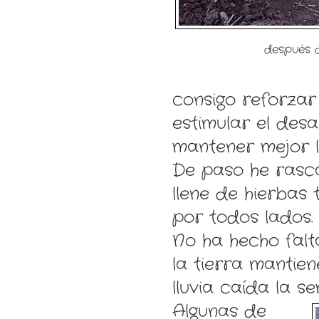
después 
consigo reforzar 
estimular el des
mantener mejor 
De paso he rasca
llene de hierbas
por todos lados.
No ha hecho falt
la tierra mantie
lluvia caída la 
Algunas de