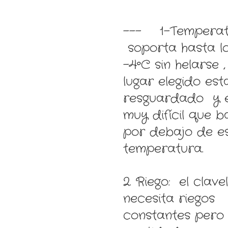
--- 1-Temperat
soporta hasta l
-4ºC sin helarse ,
lugar elegido est
resguardado y 
muy difícil que b
por debajo de e
temperatura.
2. Riego: el clavel
necesita riegos
constantes pero