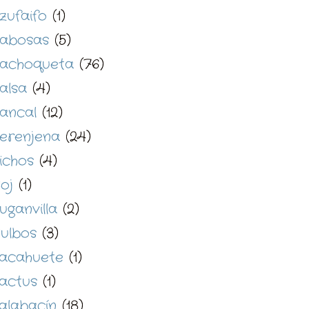
zufaifo
(1)
abosas
(5)
achoqueta
(76)
alsa
(4)
ancal
(12)
erenjena
(24)
ichos
(4)
oj
(1)
uganvilla
(2)
ulbos
(3)
acahuete
(1)
actus
(1)
alabacín
(18)