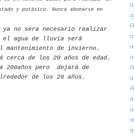
a
atado y potásico. Nunca abonarse en
a
.
A
 ya no sera necesario realizar
a
 el agua de lluvia será
a
l mantenimiento de invierno.
a
á cerca de los 20 años de edad.
A
ta 200años pero dejará de
alrededor de los 20 años.
a
á
a
a
a