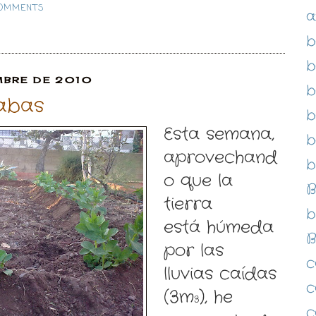
COMMENTS
a
b
b
MBRE DE 2010
b
abas
b
Esta semana,
b
aprovechand
b
o que la
B
tierra
b
está húmeda
B
por las
c
lluvias caídas
c
(3m
), he
3
c