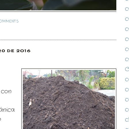
c
c
COMMENTS
c
c
c
RO DE 2016
c
c
c
 con
c
c
ánica
o
c