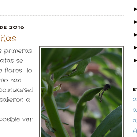
 DE 2016
itas
as primeras
atas se
e flores lo
año han
linizarse.l
E
a
salieron a
a
posible ver
a
A