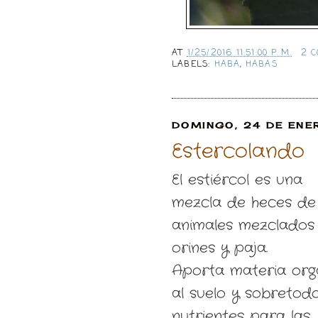
AT
1/25/2016 11:51:00 P. M.
2 
LABELS:
HABA
,
HABAS
DOMINGO, 24 DE ENE
Estercolando
El estiércol es una
mezcla de heces de
animales mezclados
orines y paja.
Aporta materia org
al suelo y sobretod
nutrientes para las