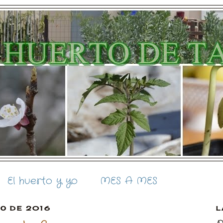
El huerto y yo
MES A MES
RO DE 2016
L