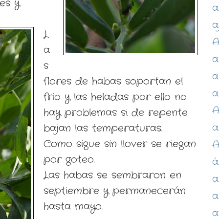
es y
a
a
L
A
a
a
s
a
flores de habas soportan el
a
frio y las heladas por ello no
A
hay problemas si de repente
a
bajan las temperaturas.
Como sigue sin llover se riegan
por goteo.
á
Las habas se sembraron en
a
septiembre y permanecerán
a
hasta mayo.
a