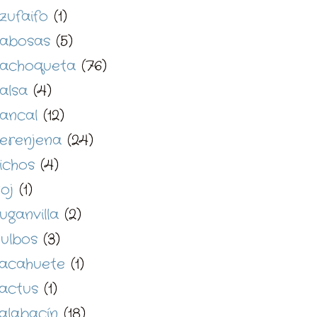
zufaifo
(1)
abosas
(5)
achoqueta
(76)
alsa
(4)
ancal
(12)
erenjena
(24)
ichos
(4)
oj
(1)
uganvilla
(2)
ulbos
(3)
acahuete
(1)
actus
(1)
alabacín
(18)