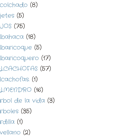
colchado
(8)
jetes
(5)
JOS
(75)
lbahaca
(18)
lbaricoque
(5)
lbaricoquero
(17)
LCACHOFAS
(57)
lcachofas.
(1)
ALMENDRO
(16)
rbol de la vida
(3)
rboles
(35)
rdilla
(1)
vellano
(2)