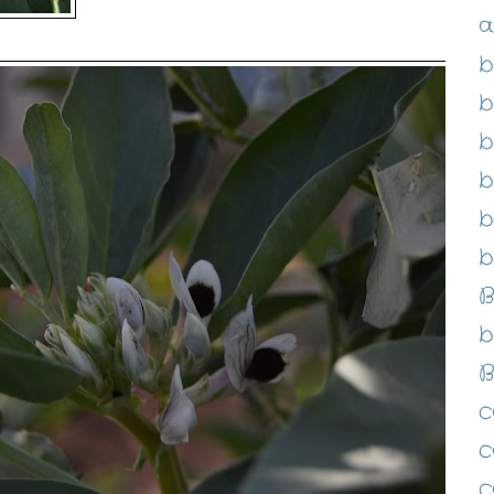
a
b
b
b
b
b
b
B
b
B
c
c
c