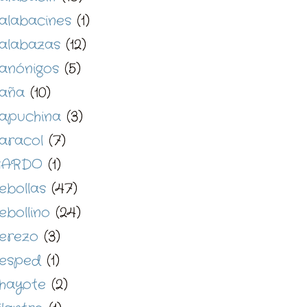
alabacines
(1)
alabazas
(12)
anónigos
(5)
aña
(10)
apuchina
(3)
aracol
(7)
CARDO
(1)
ebollas
(47)
ebollino
(24)
erezo
(3)
esped
(1)
hayote
(2)