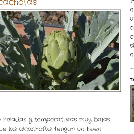
cachofas
.
n
u
o
c
s
n
T
e heladas y temperaturas muy bajas
ue las alcachofas tengan un buen