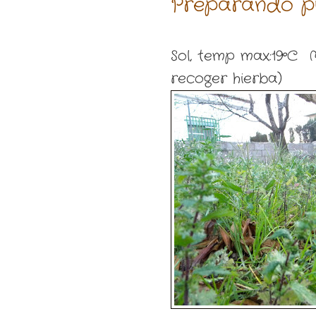
Preparando pu
Sol, temp max:19ºC M
recoger hierba)