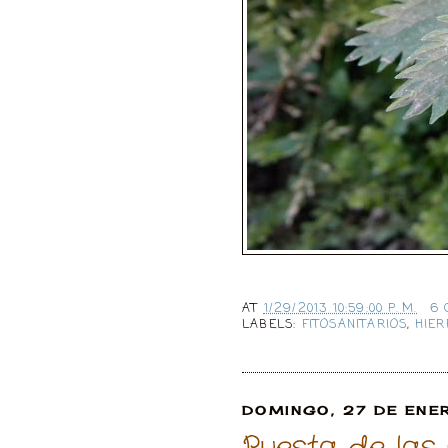
AT
1/29/2013 10:59:00 P. M.
6 
LABELS:
FITOSANITARIOS
,
HIER
DOMINGO, 27 DE ENE