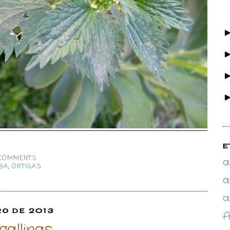
E
COMMENTS
a
BA
,
ORTIGAS
a
a
RO DE 2013
A