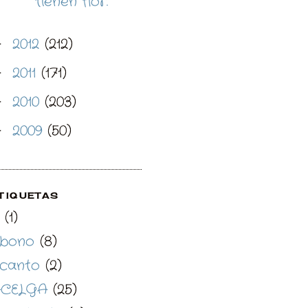
tienen flor.
2012
(212)
►
2011
(171)
►
2010
(203)
►
2009
(50)
►
TIQUETAS
(1)
bono
(8)
canto
(2)
CELGA
(25)