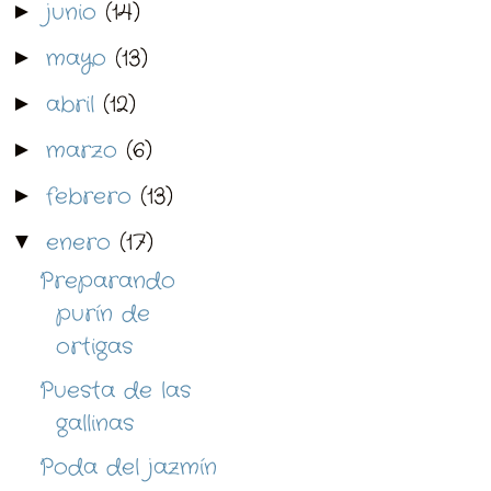
junio
(14)
►
mayo
(13)
►
abril
(12)
►
marzo
(6)
►
febrero
(13)
►
enero
(17)
▼
Preparando
purín de
ortigas
Puesta de las
gallinas
Poda del jazmín