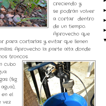
creciendo y
se podrán volver
a cortar dentro
de un tiempo.
Aprovecho que
or para cortarlas y evitar que llenen
emillas. Aprovecho la parte alta donde
os troncos.
un cubo
gua
gas (1kg
 agua),
 en el
e vez