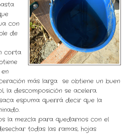
hasta
que
ua con
ble de
n corta
btiene
 en
eración más larga se obtiene un buen
sol, la descomposición se acelera.
 saca espuma querrá decir que la
inado.
mos la mezcla para quedarnos con el
esechar todas las ramas, hojas