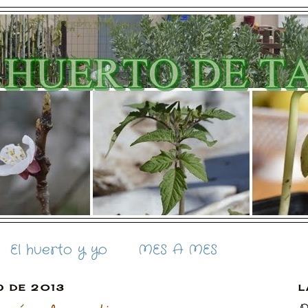
El huerto y yo
MES A MES
O DE 2013
L