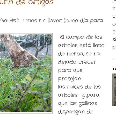
rín de ortigas
.
n
u
in: 4ºC 1 mes sin llover (buen día para
o
c
El campo de los
s
arboles está lleno
n
de hierba, se ha
dejado crecer
para que
T
protejan
las raíces de los
arboles y para
que las gallinas
dispongan de