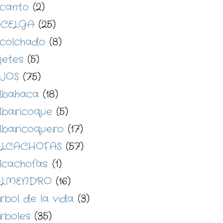
canto
(2)
CELGA
(25)
colchado
(8)
jetes
(5)
JOS
(75)
lbahaca
(18)
lbaricoque
(5)
lbaricoquero
(17)
LCACHOFAS
(57)
lcachofas.
(1)
ALMENDRO
(16)
rbol de la vida
(3)
rboles
(35)