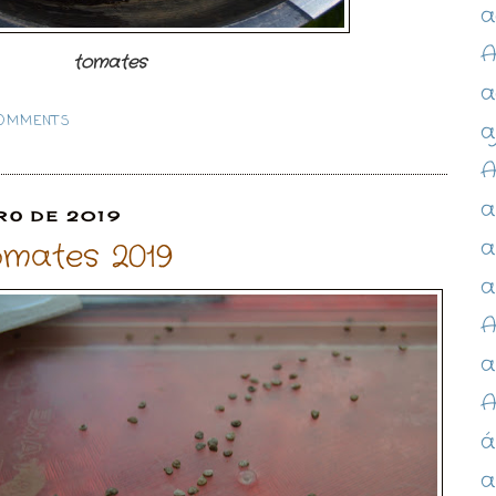
a
A
tomates
a
COMMENTS
a
A
a
RO DE 2019
a
omates 2019
a
A
a
á
a