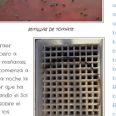
a
a
a
SEMILLAS DE TOMATE
b
b
raer
b
cero a
b
s mañanas,
b
comienza a
b
a noche la
lor que ha
B
ndo el Sol
b
sobre el
B
 los
c