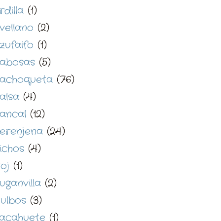
rdilla
(1)
vellano
(2)
zufaifo
(1)
abosas
(5)
achoqueta
(76)
alsa
(4)
ancal
(12)
erenjena
(24)
ichos
(4)
oj
(1)
uganvilla
(2)
ulbos
(3)
acahuete
(1)