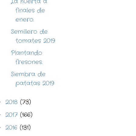
La huerta a
finales de
enero.
Semillero de
tomates 2019
Plantando
fresones.
Siembra de
patatas 2019
2018
(73)
►
2017
(166)
►
2016
(131)
►