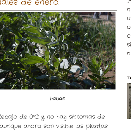
nales de enero.
.
n
u
o
c
s
n
T
habas
ebajo de 0ºC y no hay síntomas de
aunque ahora son visible las plantas