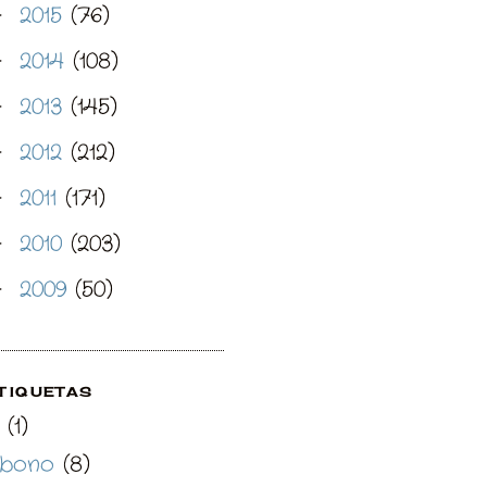
2015
(76)
►
2014
(108)
►
2013
(145)
►
2012
(212)
►
2011
(171)
►
2010
(203)
►
2009
(50)
►
TIQUETAS
(1)
bono
(8)