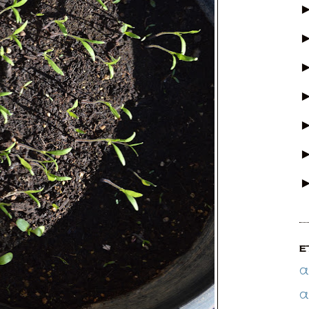
E
a
a