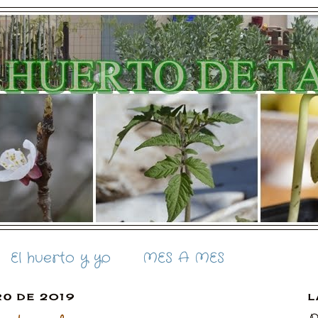
El huerto y yo
MES A MES
RO DE 2019
L