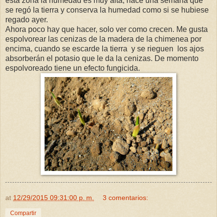
esta zona la humedad es muy alta, hace una semana que
se regó la tierra y conserva la humedad como si se hubiese
regado ayer.
Ahora poco hay que hacer, solo ver como crecen. Me gusta
espolvorear las cenizas de la madera de la chimenea por
encima, cuando se escarde la tierra y se rieguen los ajos
absorberán el potasio que le da la cenizas. De momento
espolvoreado tiene un efecto fungicida.
at
12/29/2015 09:31:00 p. m.
3 comentarios:
Compartir