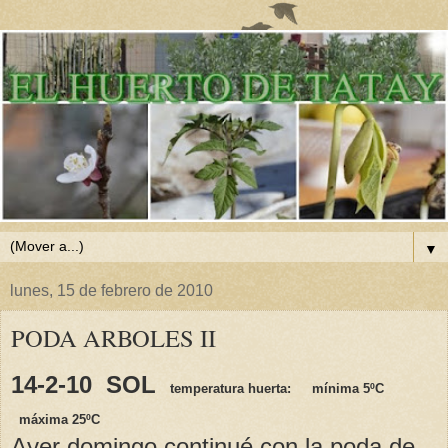
▼
lunes, 15 de febrero de 2010
PODA ARBOLES II
14-2-10 SOL
temperatura huerta:
mínima 5ºC
máxima 25ºC
Ayer domingo continué con la poda de