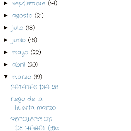
septiembre
(14)
►
agosto
(21)
►
julio
(18)
►
junio
(18)
►
mayo
(22)
►
abril
(20)
►
marzo
(19)
▼
PATATAS DIA 28
riego de la
huerta marzo
RECOLECCION
DE HABAS (día