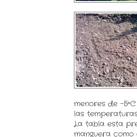
menores de -5ºC 
las temperaturas
La tabla esta pr
manguera como 