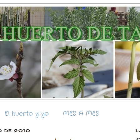
El huerto y yo
MES A MES
O DE 2010
L