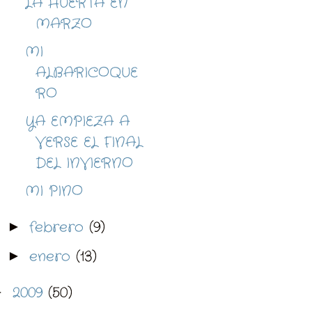
LA HUERTA EN
MARZO
MI
ALBARICOQUE
RO
YA EMPIEZA A
VERSE EL FINAL
DEL INVIERNO
MI PINO
febrero
(9)
►
enero
(13)
►
2009
(50)
►