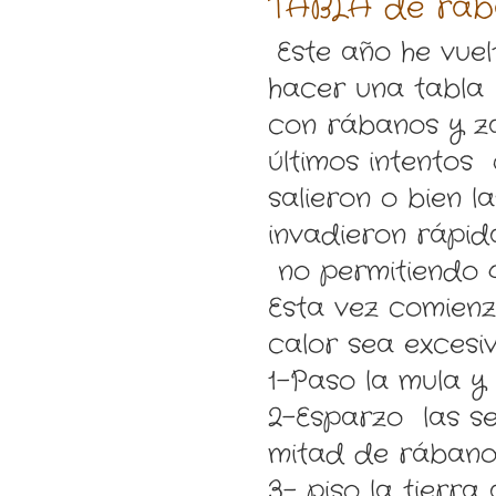
TABLA de rába
Este año he vuel
hacer una tabla
con rábanos y za
últimos intentos 
salieron o bien la
invadieron rápi
no permitiendo q
Esta vez comienz
calor sea excesiv
1-Paso la mula y c
2-Esparzo las sem
mitad de rábanos
3- piso la tier