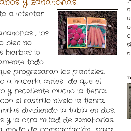
nos y zanahorias.
.
n
to a intentar
u
o
nahorias , los
c
o bien no
s
s hierbas lo
n
damente todo
ue progresaran los planteles..
T
o a hacerla antes de que el
o y recaliente mucho la tierra.
on el rastrillo nivelo la tierra.
illas dividiendo la tabla en dos,
 y la otra mitad de zanahorias.
ra a modo de compactación para