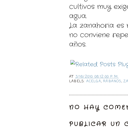
cultivos muy exi
agua.
La zanahoria es 
no conviene repet
años.
AT
3/16/2010 08:12:00 P. M.
LABELS:
ACELGA
,
RÁBANOS
,
Z
NO HAY COMEN
PUBLICAR UN 