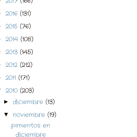
2017
(166)
►
2016
(131)
►
2015
(76)
►
2014
(108)
►
2013
(145)
►
2012
(212)
►
2011
(171)
►
2010
(203)
▼
diciembre
(13)
►
noviembre
(19)
▼
pimientos en
diciembre