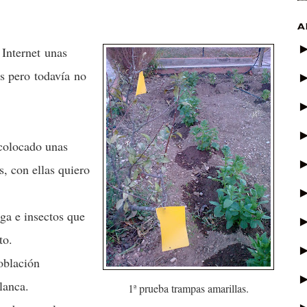
A
r
Internet
unas
as pero
todavía
no
 colocado unas
, con ellas quiero
aga e insectos que
to.
oblación
lanca.
1ª prueba trampas amarillas.