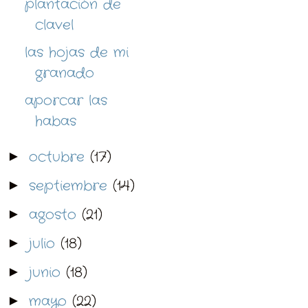
plantación de
clavel
las hojas de mi
granado
aporcar las
habas
octubre
(17)
►
septiembre
(14)
►
agosto
(21)
►
julio
(18)
►
junio
(18)
►
mayo
(22)
►