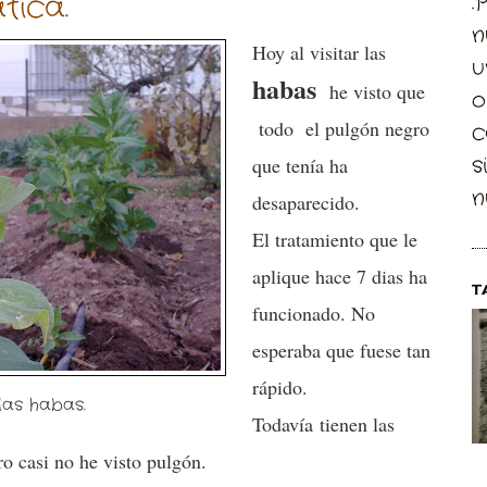
ica.
.
n
Hoy al visitar las
u
habas
he visto que
o
todo el pulgón negro
c
s
que tenía ha
n
desaparecido.
El tratamiento que le
aplique hace 7 dias ha
T
funcionado. No
esperaba que fuese tan
rápido.
las habas.
Todavía tienen las
o casi no he visto pulgón.