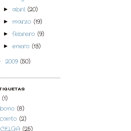
abril
(20)
►
marzo
(19)
►
febrero
(9)
►
enero
(13)
►
2009
(50)
►
TIQUETAS
(1)
bono
(8)
canto
(2)
CELGA
(25)