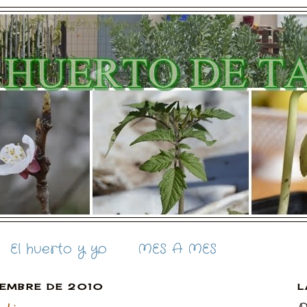
El huerto y yo
MES A MES
IEMBRE DE 2010
L