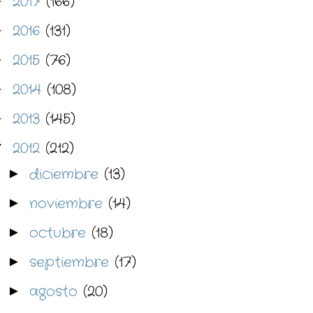
2017
(166)
►
2016
(131)
►
2015
(76)
►
2014
(108)
►
2013
(145)
►
2012
(212)
▼
diciembre
(13)
►
noviembre
(14)
►
octubre
(18)
►
septiembre
(17)
►
agosto
(20)
►