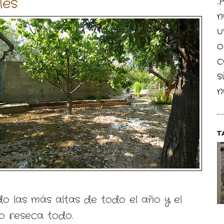
les
.
n
u
o
c
s
n
T
o las más altas de todo el año y el
lo reseca todo.