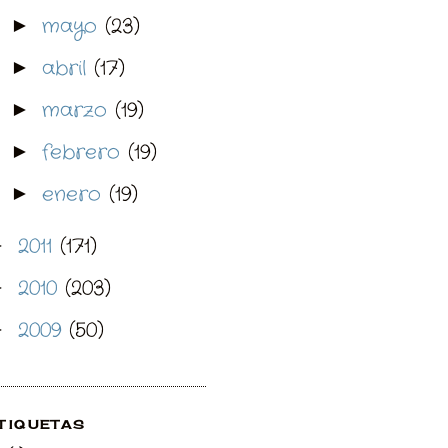
mayo
(23)
►
abril
(17)
►
marzo
(19)
►
febrero
(19)
►
enero
(19)
►
2011
(171)
►
2010
(203)
►
2009
(50)
►
TIQUETAS