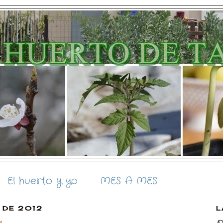
El huerto y yo
MES A MES
O DE 2012
L