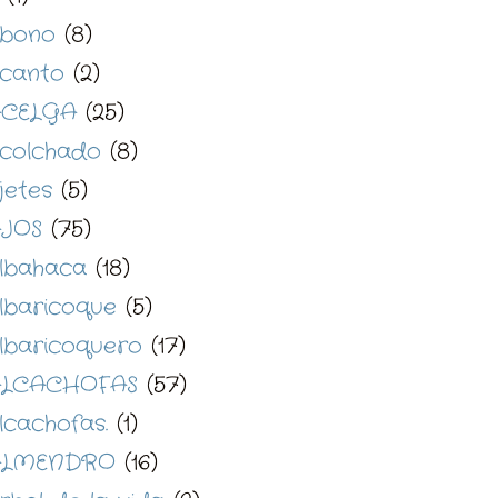
bono
(8)
canto
(2)
CELGA
(25)
colchado
(8)
jetes
(5)
JOS
(75)
lbahaca
(18)
lbaricoque
(5)
lbaricoquero
(17)
LCACHOFAS
(57)
lcachofas.
(1)
ALMENDRO
(16)