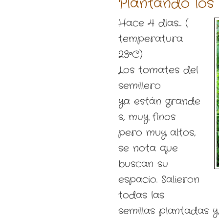
Plantando los
Hace 4 dias... (
temperatura
23ºC)
Los tomates del
semillero
ya están grande
s, muy finos
pero muy altos,
se nota que
buscan su
espacio. Salieron
todas las
semillas plantadas 