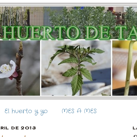
El huerto y yo
MES A MES
RIL DE 2013
L