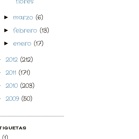
flores
marzo
(6)
►
febrero
(13)
►
enero
(17)
►
2012
(212)
►
2011
(171)
►
2010
(203)
►
2009
(50)
►
TIQUETAS
(1)