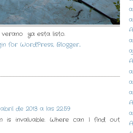
a
a
A
e verano ya esta listo.
a
a
A
a
a
:
a
A
abril de 2013 a las 22:59
a
on is invaluable. Where can I find out