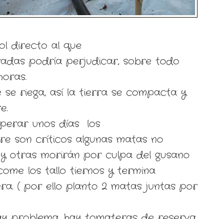
ol directo al que
adas podría perjudicar, sobre todo
oras.
se riega, así la tierra se compacta y
e.
perar unos días los
re son críticos algunas matas no
y otras morirán por culpa del gusano
ome los tallo tiernos y termina
ra. ( por ello planto 2 matas juntas por
ay problema, hay tomateras de reserva