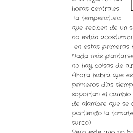
horas centrales
la temperatura
que reciben de un s
no están acostumbr
en estas primeras h
Nada más plantarse 
no hay bolsas de air
Ahora habrá que es
primeros días siemp
soportan el cambio 
de alambre que se c
partiendo la tomate
surco)
Pero este año no h