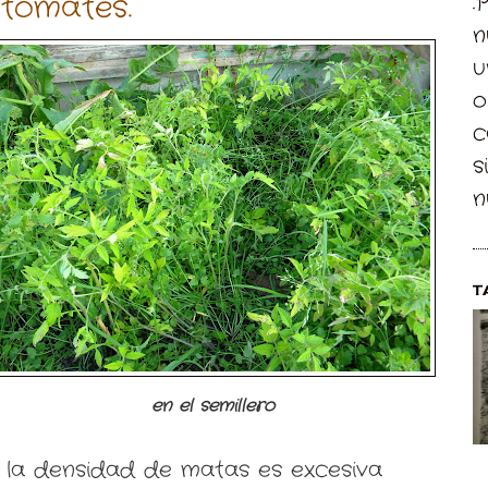
 tomates.
.
n
u
o
c
s
n
T
en el semillero
y la densidad de matas es excesiva