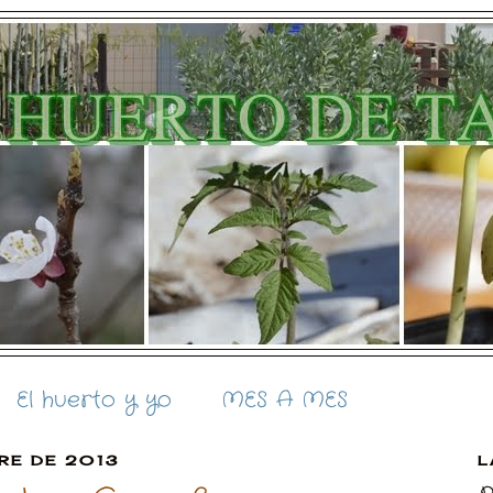
El huerto y yo
MES A MES
BRE DE 2013
L