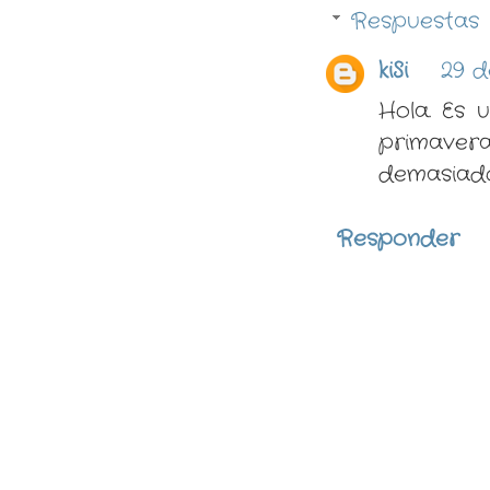
Respuestas
kiSi
29 d
Hola. Es 
primavera
demasiado
Responder