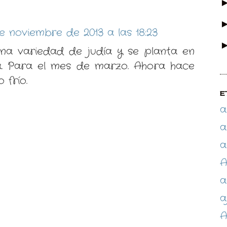
e noviembre de 2013 a las 18:23
una variedad de judía y se planta en
. Para el mes de marzo. Ahora hace
 frío.
E
a
a
a
A
a
a
A