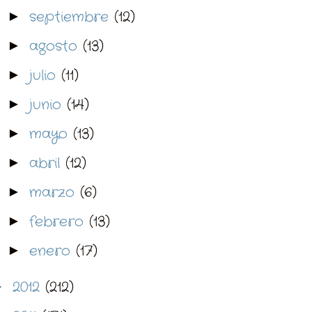
septiembre
(12)
►
agosto
(13)
►
julio
(11)
►
junio
(14)
►
mayo
(13)
►
abril
(12)
►
marzo
(6)
►
febrero
(13)
►
enero
(17)
►
2012
(212)
►