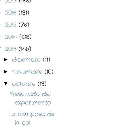
2017
(166)
►
2016
(131)
►
2015
(76)
►
2014
(108)
►
2013
(145)
▼
diciembre
(11)
►
noviembre
(10)
►
octubre
(13)
▼
Resultado del
experimento
la mariposa de
la col