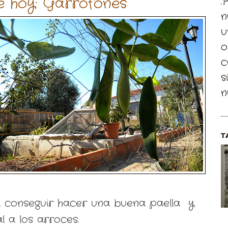
e hoy: Garrofones
.
n
u
o
c
s
n
T
 conseguir hacer una buena paella y
l a los arroces.