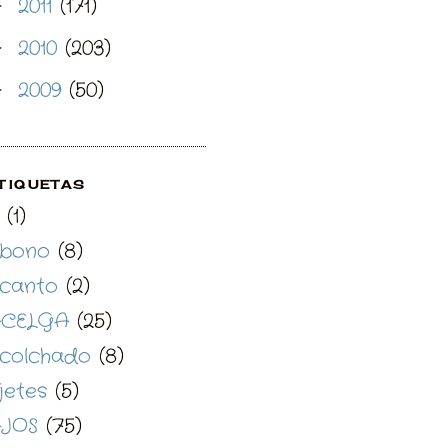
2011
(171)
►
2010
(203)
►
2009
(50)
►
TIQUETAS
(1)
bono
(8)
canto
(2)
CELGA
(25)
colchado
(8)
jetes
(5)
JOS
(75)