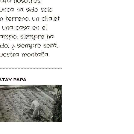
Para nosotros,
unca ha sido solo
n terreno, un chalet
 una casa en el
ampo; siempre ha
ido, y siempre será,
uestra montaña
ATAY PAPA