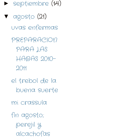
septiembre
(14)
►
agosto
(21)
▼
uvas enfermas
PREPARACION
PARA LAS
HABAS 2010-
2011
el trebol de la
buena suerte
mi crassula
fin agosto;
perejil y
alcachofas