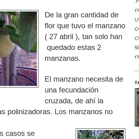
.
n
De la gran cantidad de
u
flor que tuvo el manzano
o
( 27 abril ), tan solo han
c
s
quedado estas 2
n
manzanas.
El manzano necesita de
T
una fecundación
cruzada, de ahí la
as polinizadoras. Los manzanos no
os casos se