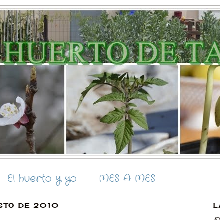
El huerto y yo
MES A MES
STO DE 2010
L