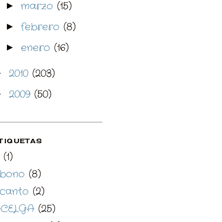
marzo
(15)
►
febrero
(8)
►
enero
(16)
►
2010
(203)
►
2009
(50)
►
TIQUETAS
(1)
bono
(8)
canto
(2)
CELGA
(25)