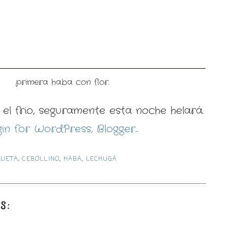
primera haba con flor.
el frio, seguramente esta noche helará.
QUETA
,
CEBOLLINO
,
HABA
,
LECHUGA
S: