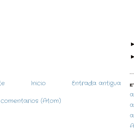
te
Inicio
Entrada antigua
E
a
 comentarios (Atom)
a
a
A