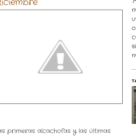
diciembre
.
n
u
o
c
s
n
T
s primeras alcachofas y las últimas