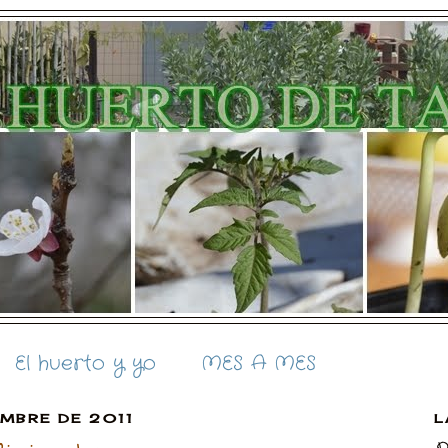
El huerto y yo
MES A MES
EMBRE DE 2011
L