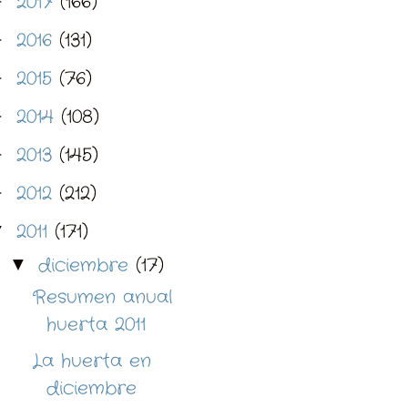
2017
(166)
►
2016
(131)
►
2015
(76)
►
2014
(108)
►
2013
(145)
►
2012
(212)
►
2011
(171)
▼
diciembre
(17)
▼
Resumen anual
huerta 2011
La huerta en
diciembre