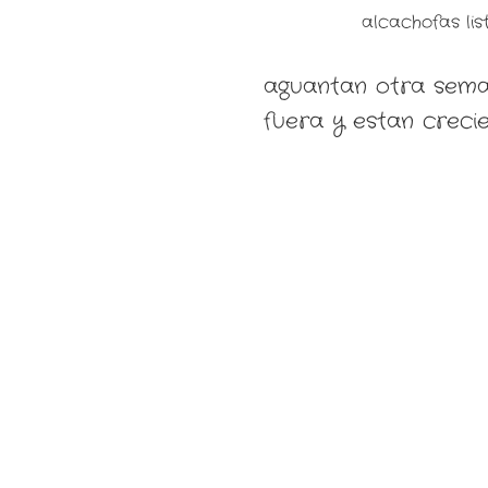
alcachofas lis
aguantan otra sema
fuera y estan crec