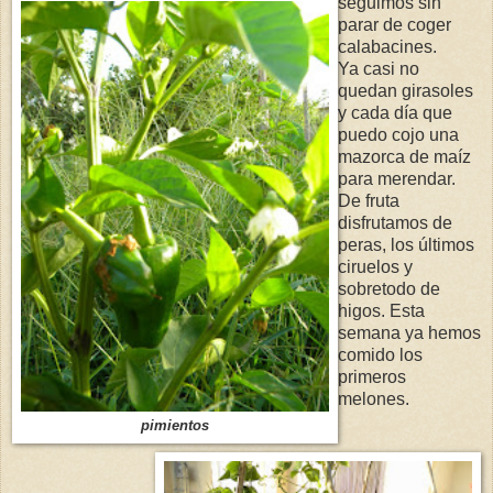
seguimos sin
parar de coger
calabacines.
Ya casi no
quedan girasoles
y cada día que
puedo cojo una
mazorca de maíz
para merendar.
De fruta
disfrutamos de
peras, los últimos
ciruelos y
sobretodo de
higos. Esta
semana ya hemos
comido los
primeros
melones.
pimientos