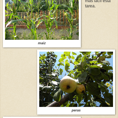
más fácil esta
tarea.
maíz
peras