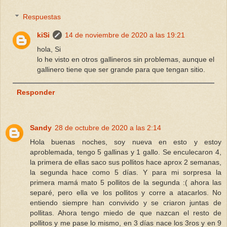
Respuestas
kiSi
14 de noviembre de 2020 a las 19:21
hola, Si
lo he visto en otros gallineros sin problemas, aunque el
gallinero tiene que ser grande para que tengan sitio.
Responder
Sandy
28 de octubre de 2020 a las 2:14
Hola buenas noches, soy nueva en esto y estoy
aproblemada, tengo 5 gallinas y 1 gallo. Se enculecaron 4,
la primera de ellas saco sus pollitos hace aprox 2 semanas,
la segunda hace como 5 días. Y para mi sorpresa la
primera mamá mato 5 pollitos de la segunda :( ahora las
separé, pero ella ve los pollitos y corre a atacarlos. No
entiendo siempre han convivido y se criaron juntas de
pollitas. Ahora tengo miedo de que nazcan el resto de
pollitos y me pase lo mismo, en 3 días nace los 3ros y en 9