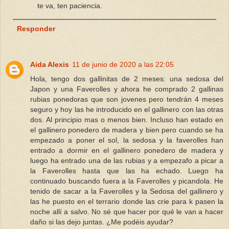
te va, ten paciencia.
Responder
Aida Alexis
11 de junio de 2020 a las 22:05
Hola, tengo dos gallinitas de 2 meses: una sedosa del
Japon y una Faverolles y ahora he comprado 2 gallinas
rubias ponedoras que son jovenes pero tendrán 4 meses
seguro y hoy las he introducido en el gallinero con las otras
dos. Al principio mas o menos bien. Incluso han estado en
el gallinero ponedero de madera y bien pero cuando se ha
empezado a poner el sol, la sedosa y la faverolles han
entrado a dormir en el gallinero ponedero de madera y
luego ha entrado una de las rubias y a empezafo a picar a
la Faverolles hasta que las ha echado. Luego ha
continuado buscando fuera a la Faverolles y picandola. He
tenido de sacar a la Faverolles y la Sedosa del gallinero y
las he puesto en el terrario donde las crie para k pasen la
noche allí a salvo. No sé que hacer por qué le van a hacer
daño si las dejo juntas. ¿Me podéis ayudar?