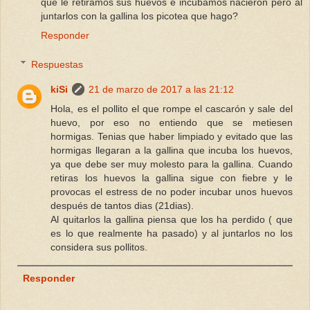
que le retiramos sus huevos e incubamos nacieron pero al
juntarlos con la gallina los picotea que hago?
Responder
Respuestas
kiSi
21 de marzo de 2017 a las 21:12
Hola, es el pollito el que rompe el cascarón y sale del
huevo, por eso no entiendo que se metiesen
hormigas. Tenias que haber limpiado y evitado que las
hormigas llegaran a la gallina que incuba los huevos,
ya que debe ser muy molesto para la gallina. Cuando
retiras los huevos la gallina sigue con fiebre y le
provocas el estress de no poder incubar unos huevos
después de tantos dias (21dias).
Al quitarlos la gallina piensa que los ha perdido ( que
es lo que realmente ha pasado) y al juntarlos no los
considera sus pollitos.
Responder