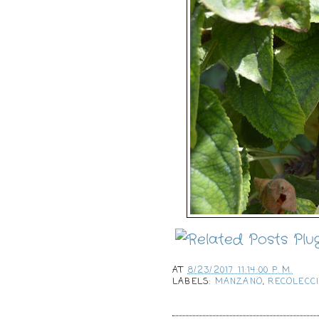
AT
8/23/2017 11:14:00 P. M.
LABELS:
MANZANO
,
RECOLECC