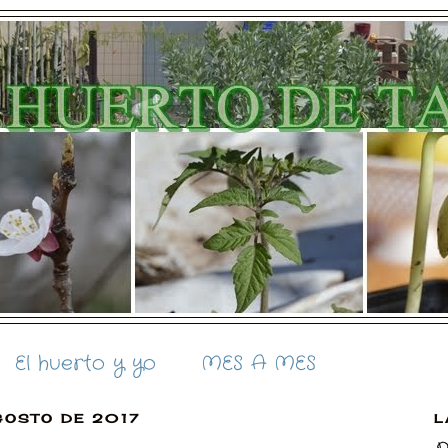
El huerto y yo
MES A MES
GOSTO DE 2017
L