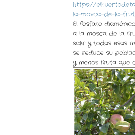
https://elhuertodet
la-mosca-de-la-frut
El fosfato diamónic
a la mosca de la f
salir y todas esas 
se reduce su poblac
y menos fruta que c