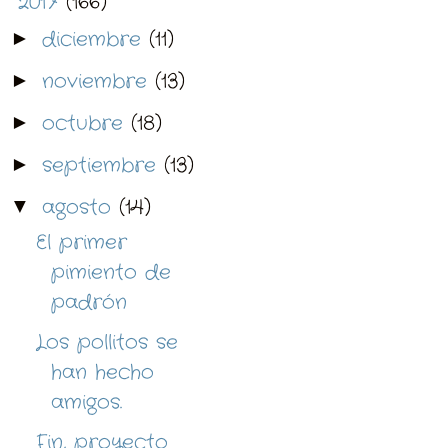
2017
(166)
▼
diciembre
(11)
►
noviembre
(13)
►
octubre
(18)
►
septiembre
(13)
►
agosto
(14)
▼
El primer
pimiento de
padrón
Los pollitos se
han hecho
amigos.
Fin, proyecto