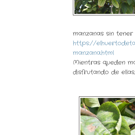
manzanas sin tener q
https://elhuertodeta
manzana.html
Mientras queden ma
disfrutando de ella