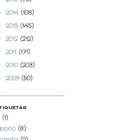
2014
(108)
►
2013
(145)
►
2012
(212)
►
2011
(171)
►
2010
(203)
►
2009
(50)
►
TIQUETAS
(1)
bono
(8)
canto
(2)