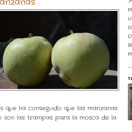
anzanas
.
n
u
o
c
s
n
T
es que ha conseguido que las manzanas
lo son las trampas para la mosca de la