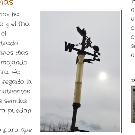
vias
.
n
nos ha
u
y el frío.
o
 el
c
strado
s
rios días
n
o mojando
rra. Ha
, regado la
T
 nutrientes
 semillas
rra puedan
án para que