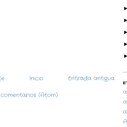
te
Inicio
Entrada antigua
E
a
 comentarios (Atom)
a
a
A