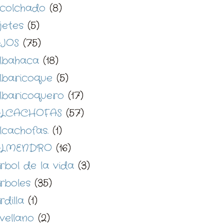
colchado
(8)
jetes
(5)
JOS
(75)
lbahaca
(18)
lbaricoque
(5)
lbaricoquero
(17)
LCACHOFAS
(57)
lcachofas.
(1)
ALMENDRO
(16)
rbol de la vida
(3)
rboles
(35)
rdilla
(1)
vellano
(2)