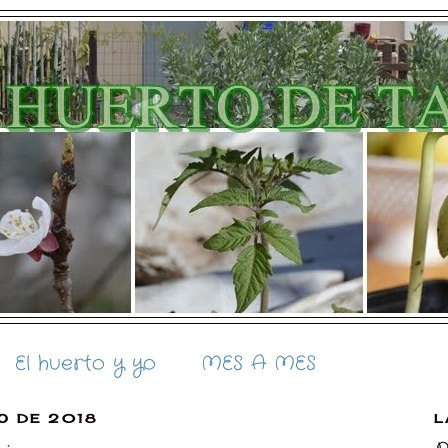
El huerto y yo
MES A MES
O DE 2018
L