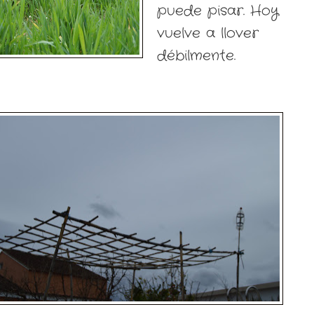
puede pisar. Hoy
vuelve a llover
débilmente.