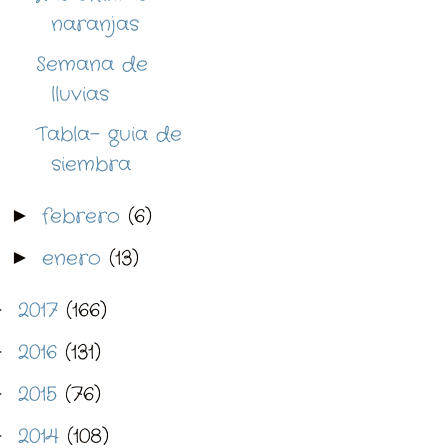
naranjas
Semana de
lluvias
Tabla- guia de
siembra
febrero
(6)
►
enero
(13)
►
2017
(166)
►
2016
(131)
►
2015
(76)
►
2014
(108)
►