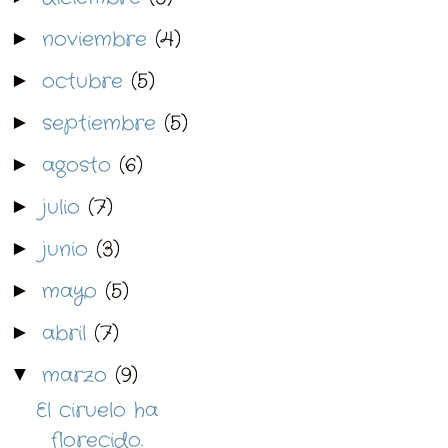
noviembre
(4)
►
octubre
(5)
►
septiembre
(5)
►
agosto
(6)
►
julio
(7)
►
junio
(3)
►
mayo
(5)
►
abril
(7)
►
marzo
(9)
▼
El ciruelo ha
florecido.