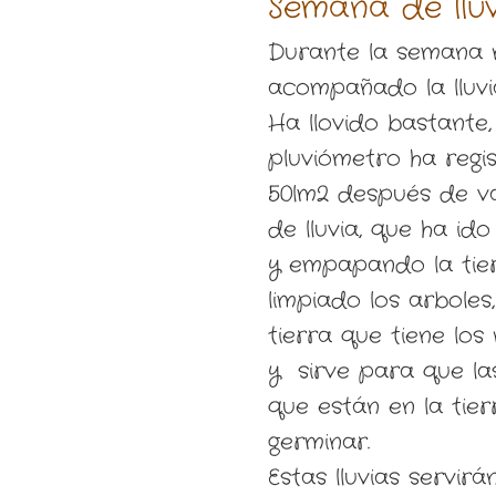
Semana de llu
Durante la semana 
acompañado la lluvia 
Ha llovido bastante,
pluviómetro ha regi
50lm2 después de va
de lluvia, que ha id
y empapando la tie
limpiado los arboles
tierra que tiene los
y
sirve para que las
que están en la tie
germinar.
Estas lluvias servir