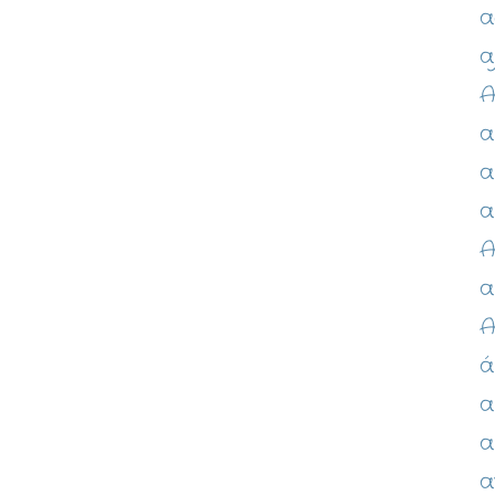
a
a
A
a
a
a
A
a
á
a
a
a