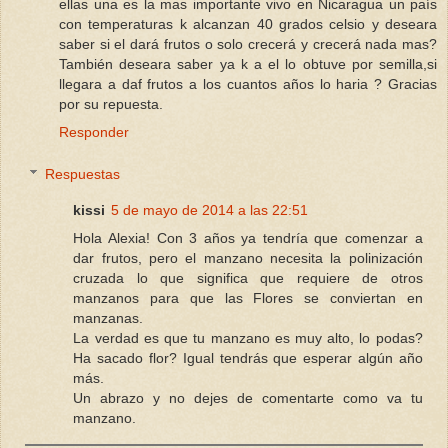
ellas una es la mas importante vivo en Nicaragua un país
con temperaturas k alcanzan 40 grados celsio y deseara
saber si el dará frutos o solo crecerá y crecerá nada mas?
También deseara saber ya k a el lo obtuve por semilla,si
llegara a daf frutos a los cuantos años lo haria ? Gracias
por su repuesta.
Responder
Respuestas
kissi
5 de mayo de 2014 a las 22:51
Hola Alexia! Con 3 años ya tendría que comenzar a
dar frutos, pero el manzano necesita la polinización
cruzada lo que significa que requiere de otros
manzanos para que las Flores se conviertan en
manzanas.
La verdad es que tu manzano es muy alto, lo podas?
Ha sacado flor? Igual tendrás que esperar algún año
más.
Un abrazo y no dejes de comentarte como va tu
manzano.