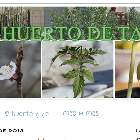
El huerto y yo
MES A MES
 DE 2013
L