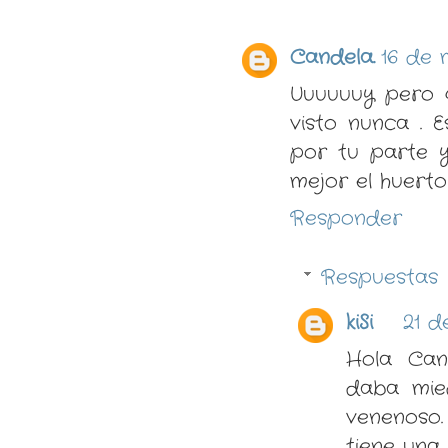
Candela.
16 de 
Uuuuuuy pero q
visto nunca . 
por tu parte y
mejor el huerto
Responder
Respuestas
kiSi
21 d
Hola Can
daba mie
venenoso.
tiene una p