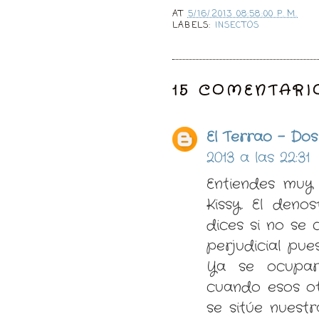
AT
5/16/2013 08:58:00 P. M.
LABELS:
INSECTOS
15 COMENTARI
El Terrao - Do
2013 a las 22:31
Entiendes muy 
Kissy. El deno
dices si no se 
perjudicial pu
Ya se ocupar
cuando esos ot
se sitúe nuest