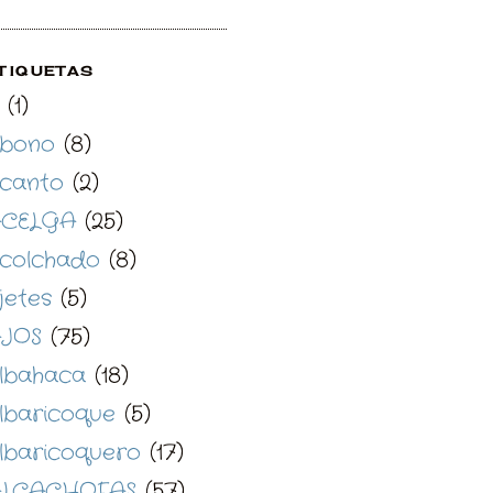
TIQUETAS
(1)
bono
(8)
canto
(2)
CELGA
(25)
colchado
(8)
jetes
(5)
JOS
(75)
lbahaca
(18)
lbaricoque
(5)
lbaricoquero
(17)
LCACHOFAS
(57)