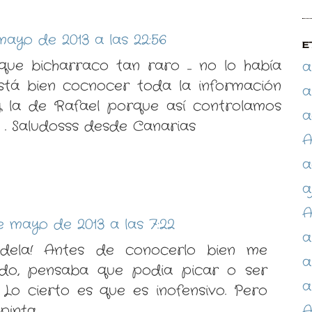
mayo de 2013 a las 22:56
E
ue bicharraco tan raro ... no lo había
a
Está bien cocnocer toda la información
a
 la de Rafael porque así controlamos
a
 . Saludosss desde Canarias
A
a
a
A
e mayo de 2013 a las 7:22
a
dela! Antes de conocerlo bien me
a
do, pensaba que podia picar o ser
a
 Lo cierto es que es inofensivo. Pero
inta....
A