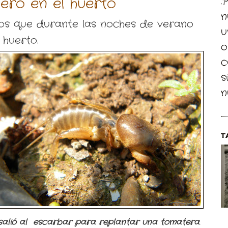
ero en el huerto
.
n
tos que durante las noches de verano
u
huerto.
o
c
s
n
T
salió al escarbar para replantar una tomatera
.