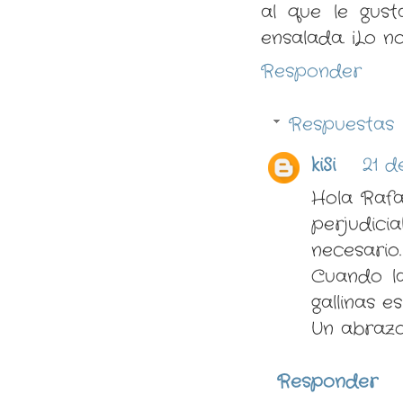
al que le gus
ensalada. ¡Lo n
Responder
Respuestas
kiSi
21 d
Hola Rafa
perjudicia
necesario.
Cuando la
gallinas e
Un abrazo
Responder