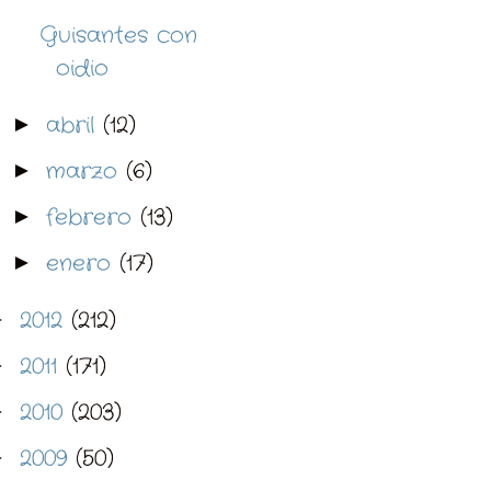
Guisantes con
oidio
abril
(12)
►
marzo
(6)
►
febrero
(13)
►
enero
(17)
►
2012
(212)
►
2011
(171)
►
2010
(203)
►
2009
(50)
►