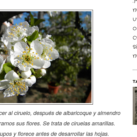
.
n
u
o
c
s
n
T
cer al ciruelo, después de albaricoque y almendro
rarnos sus flores. Se trata de ciruelas amarillas.
upos y florece antes de desarrollar las hojas.