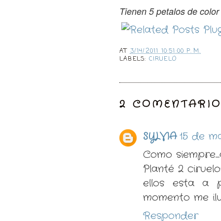
Tienen 5 petalos de colo
AT
3/14/2011 10:51:00 P. M.
LABELS:
CIRUELO
2 COMENTARIO
SYLVIA
15 de ma
Como siempre....q
Planté 2 cirue
ellos esta a p
momento me ilus
Responder