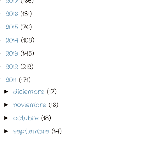
2017
(166)
►
2016
(131)
►
2015
(76)
►
2014
(108)
►
2013
(145)
►
2012
(212)
►
2011
(171)
▼
diciembre
(17)
►
noviembre
(16)
►
octubre
(18)
►
septiembre
(14)
►