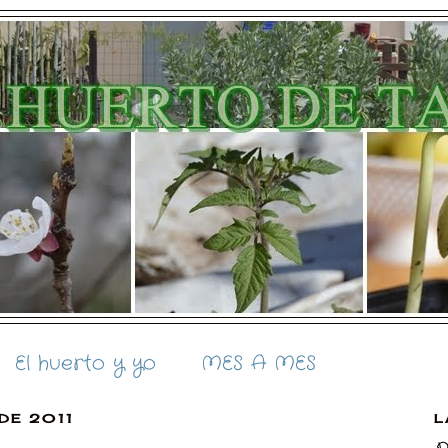
El huerto y yo
MES A MES
DE 2011
L