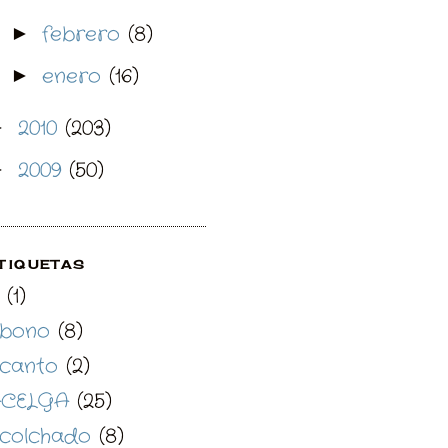
febrero
(8)
►
enero
(16)
►
2010
(203)
►
2009
(50)
►
TIQUETAS
(1)
bono
(8)
canto
(2)
CELGA
(25)
colchado
(8)